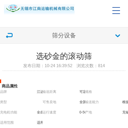
筛分设备
选砂金的滚动筛
发布日期：10-24 16:39:52 浏览次数：
814
商品属性
品牌
江运
输送距离
可定制
规格
类型
可售卖地
全国
输送能力
根
充电机功能
全自动智能充电
运行速度
0-50m/min(可调)
产地
无
适用范围
适用于沙石，沙土，砂金矿、煤、焦炭、河山沙、风化砂等