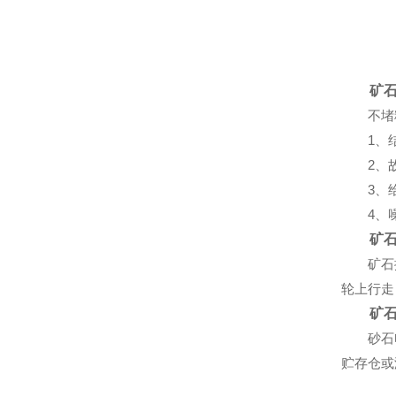
矿石振
不堵料
1、结
2、故
3、给
4、噪
矿石振
矿石振动
轮上行走
矿石振
砂石电机
贮存仓或