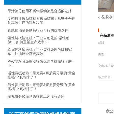
果汁筛分使用不锈钢振动筛是合适的选择
小型脱水
制药行业振动筛材质选择指南：从安全合规
到高效生产的科学决策
直线振动筛是制药行业可行的优质选择
商品属
柔性链板输送机：工业自动化的“柔性动
脉”，如何重塑生产效率？
品牌
铁屑废料输送机：工业废料处理的隐形冠
军，让循环经济更高效
类型
PVC塑粉分级振动筛怎么选？旋振筛了解一
下！
充电机功能
活性炭振动筛：果壳炭&煤质炭分级的“黄金
搭档”？真相来了！
适用范围
活性炭振动筛：果壳炭&煤质炭分级的“黄金
搭档”？真相来了！
抛丸灰分级振动筛筛选工艺流程介绍
我公司生