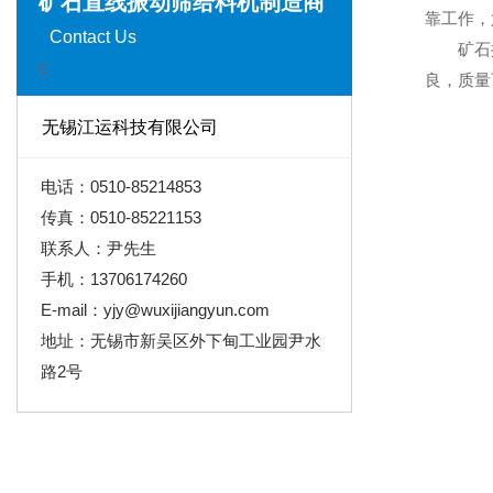
矿石直线振动筛给料机制造商
靠工作，
Contact Us
矿石振动
C
良，质量
无锡江运科技有限公司
电话：0510-85214853
传真：0510-85221153
联系人：尹先生
手机：13706174260
E-mail：yjy@wuxijiangyun.com
地址：无锡市新吴区外下甸工业园尹水
路2号