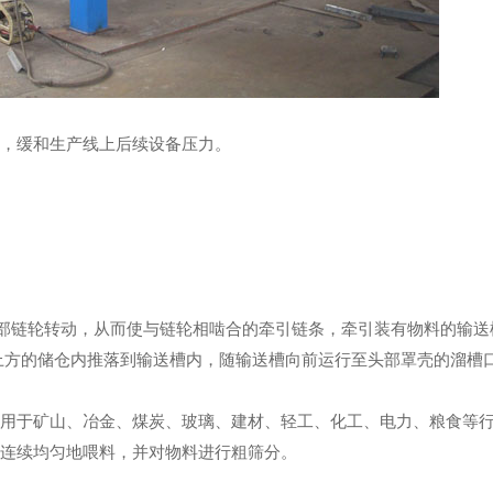
，缓和生产线上后续设备压力。
部链轮转动，从而使与链轮相啮合的牵引链条，牵引装有物料的输送
上方的储仓内推落到输送槽内，随输送槽向前运行至头部罩壳的溜槽
于矿山、冶金、煤炭、玻璃、建材、轻工、化工、电力、粮食等行
械连续均匀地喂料，并对物料进行粗筛分。