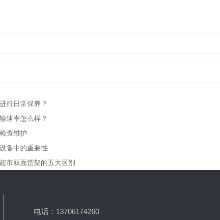
进行日常保养？
输速率怎么样？
检查维护
设备中的重要性
超市双面货架的五大区别
电话：13706174260